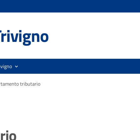
rivigno
ivigno
tamento tributario
rio