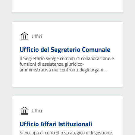
sovrintende al funzionamento dei servizi e
degli uffici e all'esecuzione degli atti.
Uffici
Ufficio del Segreterio Comunale
Il Segretario svolge compiti di collaborazione e
funzioni di assistenza giuridico-
amministrativa nei confronti degli organi
dell'ente in ordine alla conformità dell'azione
amministrativa alle leggi, allo statuto ed ai
regolamenti.
Uffici
Ufficio Affari Istituzionali
Si occupa di controllo strategico e di gestione,