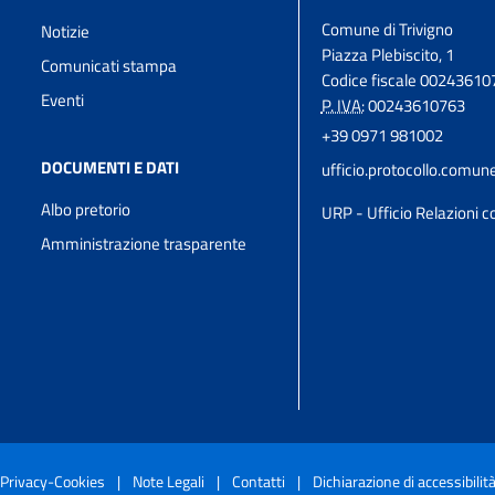
Comune di Trivigno
Notizie
Piazza Plebiscito, 1
Comunicati stampa
Codice fiscale 00243610
Eventi
P. IVA:
00243610763
+39 0971 981002
DOCUMENTI E DATI
ufficio.protocollo.comun
Albo pretorio
URP - Ufficio Relazioni co
Amministrazione trasparente
Privacy-Cookies
|
Note Legali
|
Contatti
|
Dichiarazione di accessibilit