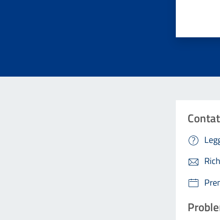
Valuta da 
Contat
Legg
Rich
Pre
Proble