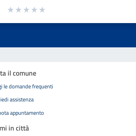
1 a 5 stelle la pagina
Valuta 1 stelle su 5
Valuta 2 stelle su 5
Valuta 3 stelle su 5
Valuta 4 stelle su 5
Valuta 5 stelle su 5
ta il comune
i le domande frequenti
iedi assistenza
nota appuntamento
mi in città