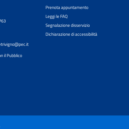
Prenota appuntamento
Leggi le FAQ
763
Segnalazione disservizio
Dichiarazione di accessibilità
etrivigno@pec.it
n il Pubblico
Ciao 👋
Come posso esserti utile?
smart_toy
à