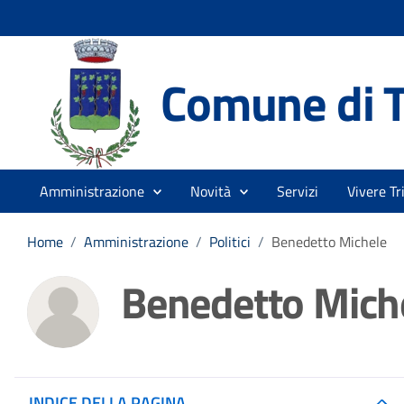
Comune di T
Amministrazione
Novità
Servizi
Vivere Tr
Home
/
Amministrazione
/
Politici
/
Benedetto Michele
Benedetto Mich
INDICE DELLA PAGINA