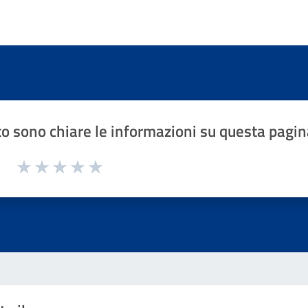
o sono chiare le informazioni su questa pagin
1 a 5 stelle la pagina
Valuta 1 stelle su 5
Valuta 2 stelle su 5
Valuta 3 stelle su 5
Valuta 4 stelle su 5
Valuta 5 stelle su 5