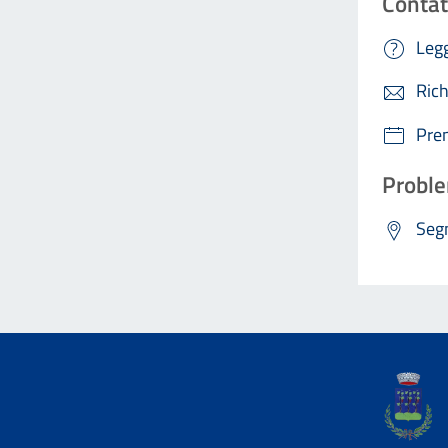
Contat
Legg
Rich
Pre
Proble
Segn