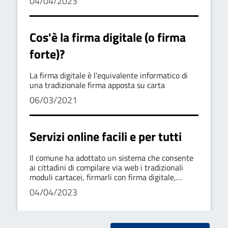
04/04/2023
richiesta l'apposizione della firma digitale)
Cos'è la firma digitale (o firma
forte)?
La firma digitale è l'equivalente informatico di
una tradizionale firma apposta su carta
06/03/2021
Servizi online facili e per tutti
Il comune ha adottato un sistema che consente
ai cittadini di compilare via web i tradizionali
moduli cartacei, firmarli con firma digitale,
integrarli con gli allegati richiesti ed inviarli per
04/04/2023
via telematica agli uffici competenti. per
accedere al sistema i cittadini possono usare il
sistema pubblico di identità digitale (spid), la
propria carta regionale dei servizi o qualsiasi