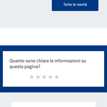
altra carta nazionale dei servizi
Tutte le novità
Quanto sono chiare le informazioni su
questa pagina?
Valuta da 1 a 5 stelle la pagina
Valuta 1 stelle su 5
Valuta 2 stelle su 5
Valuta 3 stelle su 5
Valuta 4 stelle su 5
Valuta 5 stelle su 5