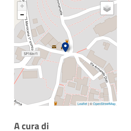
+
−
Leaflet
| ©
OpenStreetMap
A cura di